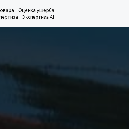
товара
Оценка ущерба
пертиза
Экспертиза AI